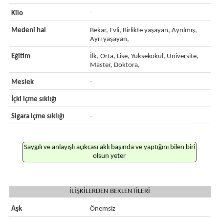
Kilo
-
Medeni hal
Bekar, Evli, Birlikte yaşayan, Ayrılmış,
Ayrı yaşayan,
Eğitim
İlk, Orta, Lise, Yüksekokul, Üniversite,
Master, Doktora,
Meslek
-
İçki içme sıklığı
-
Sigara içme sıklığı
-
Saygılı ve anlayışlı açıkcası aklı başında ve yaptığını bilen biri
olsun yeter
İLİŞKİLERDEN BEKLENTİLERİ
Aşk
Önemsiz