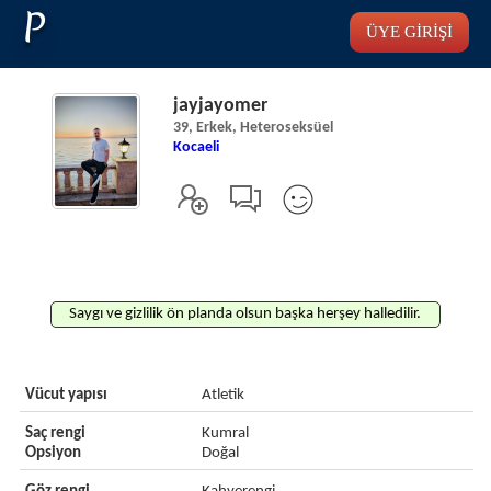
P
ÜYE GİRİŞİ
jayjayomer
39, Erkek, Heteroseksüel
Kocaeli
Saygı ve gizlilik ön planda olsun başka herşey halledilir.
Vücut yapısı
Atletik
Saç rengi
Kumral
Opsiyon
Doğal