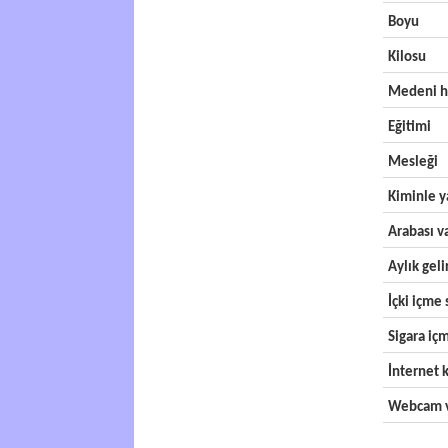
Boyu
Kilosu
Medeni h
Eğitimi
Mesleği
Kiminle y
Arabası v
Aylık geli
İçki içme s
Sigara içm
İnternet k
Webcam v