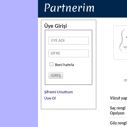
Partnerim
Üye Girişi
Beni hatırla
Şifremi Unuttum
Üye Ol
Vücut yap
Saç rengi
Opsiyon
Göz rengi