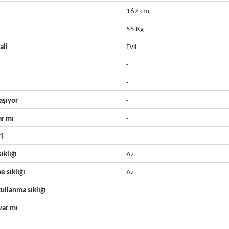
167 cm
55 Kg
ali
Evli
-
-
aşıyor
-
ar mı
-
ri
-
ıklığı
Az
e sıklığı
Az
ullanma sıklığı
-
ar mı
-