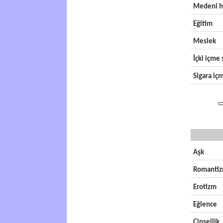
Medeni h
Eğitim
Meslek
İçki içme s
Sigara içm
Aşk
Romanti
Erotizm
Eğlence
Cinsellik