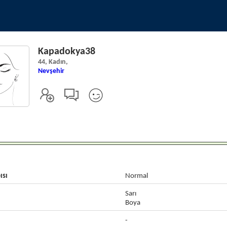
Kapadokya38
44, Kadın,
Nevşehir
ısı
Normal
Sarı
Boya
-