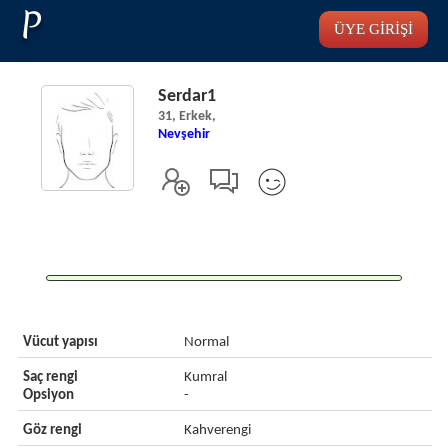
P
ÜYE GİRİŞİ
Serdar1
31, Erkek,
Nevşehir
Vücut yapısı
Normal
Saç rengi
Kumral
Opsiyon
-
Göz rengi
Kahverengi