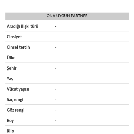
ONA UYGUN PARTNER
Aradığı ilişki türü
-
Cinsiyet
-
Cinsel tercih
-
Ülke
-
Şehir
-
Yaş
-
Vücut yapısı
-
Saç rengi
-
Göz rengi
-
Boy
-
Kilo
-