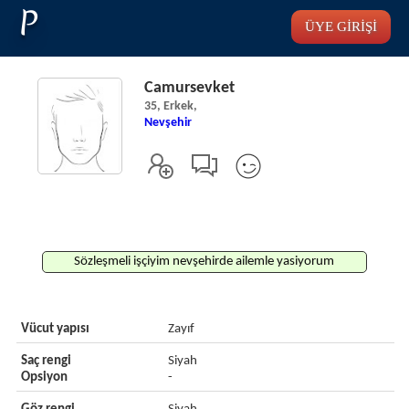
P
ÜYE GİRİŞİ
Camursevket
35, Erkek,
Nevşehir
Sözleşmeli işçiyim nevşehirde ailemle yasiyorum
Vücut yapısı
Zayıf
Saç rengi
Siyah
Opsiyon
-