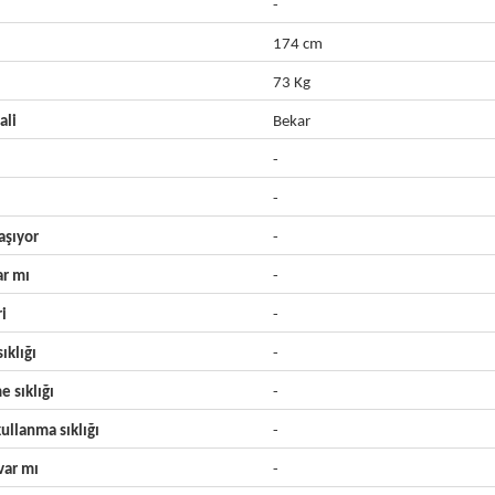
-
174 cm
73 Kg
ali
Bekar
-
-
aşıyor
-
ar mı
-
ri
-
ıklığı
-
e sıklığı
-
ullanma sıklığı
-
ar mı
-