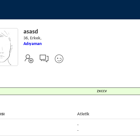
asasd
36, Erkek,
Adıyaman
zxccv
ısı
Atletik
-
-