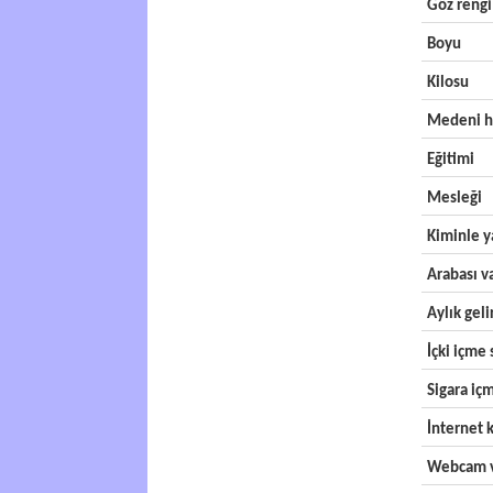
Göz rengi
Boyu
Kilosu
Medeni h
Eğitimi
Mesleği
Kiminle y
Arabası v
Aylık geli
İçki içme s
Sigara içm
İnternet k
Webcam v