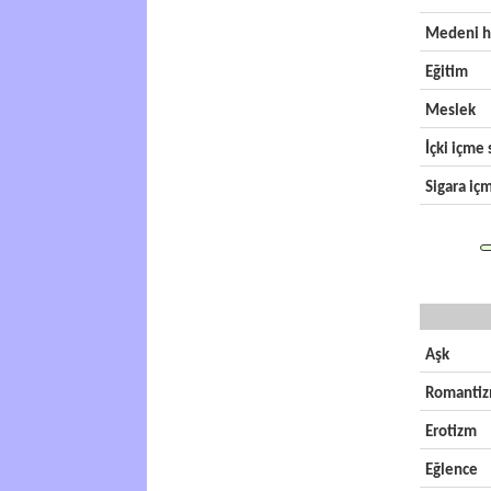
Medeni h
Eğitim
Meslek
İçki içme s
Sigara içm
Aşk
Romanti
Erotizm
Eğlence