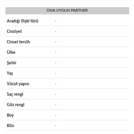
ONA UYGUN PARTNER
Aradığı ilişki türü
-
Cinsiyet
-
Cinsel tercih
-
Ülke
-
Şehir
-
Yaş
-
Vücut yapısı
-
Saç rengi
-
Göz rengi
-
Boy
-
Kilo
-