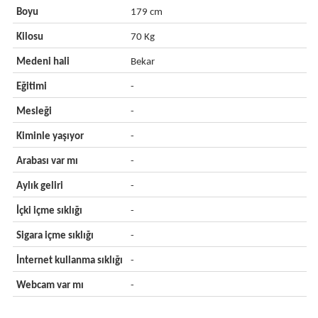
Boyu
179 cm
Kilosu
70 Kg
Medeni hali
Bekar
Eğitimi
-
Mesleği
-
Kiminle yaşıyor
-
Arabası var mı
-
Aylık geliri
-
İçki içme sıklığı
-
Sigara içme sıklığı
-
İnternet kullanma sıklığı
-
Webcam var mı
-