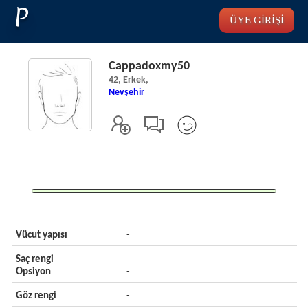
P
ÜYE GİRİŞİ
Cappadoxmy50
42, Erkek,
Nevşehir
Vücut yapısı
-
Saç rengi
-
Opsiyon
-
Göz rengi
-