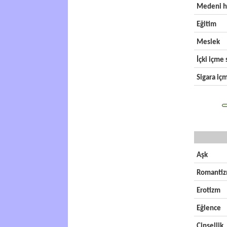
Medeni h
Eğitim
Meslek
İçki içme s
Sigara içm
Aşk
Romanti
Erotizm
Eğlence
Cinsellik