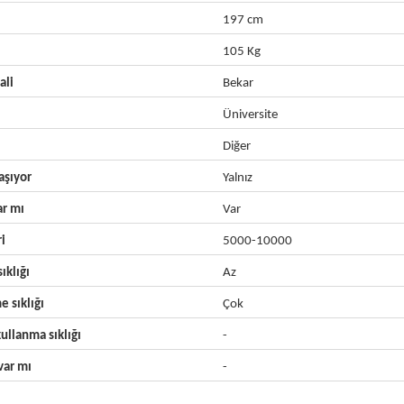
197 cm
105 Kg
ali
Bekar
Üniversite
Diğer
aşıyor
Yalnız
ar mı
Var
ri
5000-10000
ıklığı
Az
e sıklığı
Çok
ullanma sıklığı
-
ar mı
-