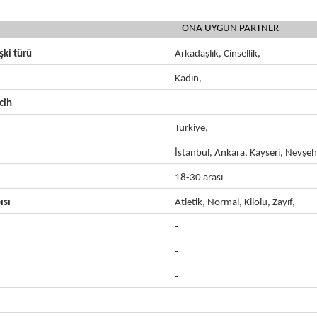
ONA UYGUN PARTNER
işki türü
Arkadaşlık, Cinsellik,
Kadın,
cih
-
Türkiye,
İstanbul, Ankara, Kayseri, Nevşehi
18-30 arası
ısı
Atletik, Normal, Kilolu, Zayıf,
-
-
-
-