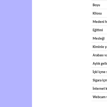
Boyu
Kilosu
Medeni h
Eğitimi
Mesleği
Kiminle y
Arabası v
Aylık geli
İçki içme s
Sigara içm
İnternet k
Webcam v