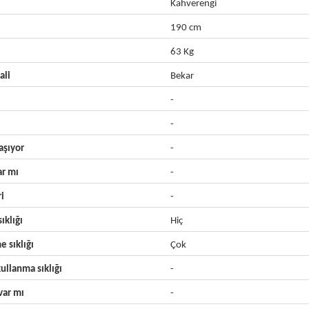
Kahverengi
190 cm
63 Kg
ali
Bekar
-
-
aşıyor
-
ar mı
-
ri
-
ıklığı
Hiç
e sıklığı
Çok
ullanma sıklığı
-
ar mı
-