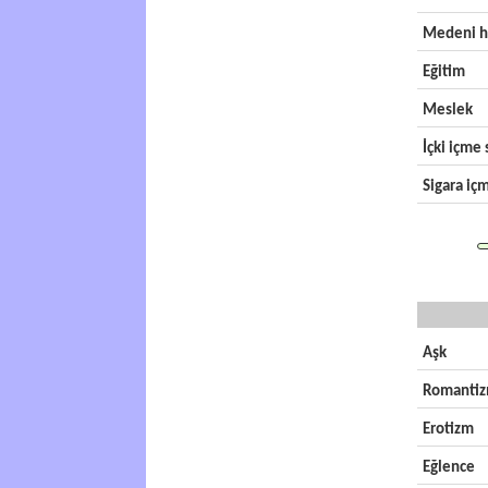
Medeni h
Eğitim
Meslek
İçki içme s
Sigara içm
Aşk
Romanti
Erotizm
Eğlence