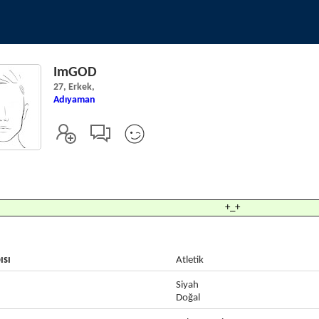
ImGOD
27, Erkek,
Adıyaman
+_+
ısı
Atletik
Siyah
Doğal