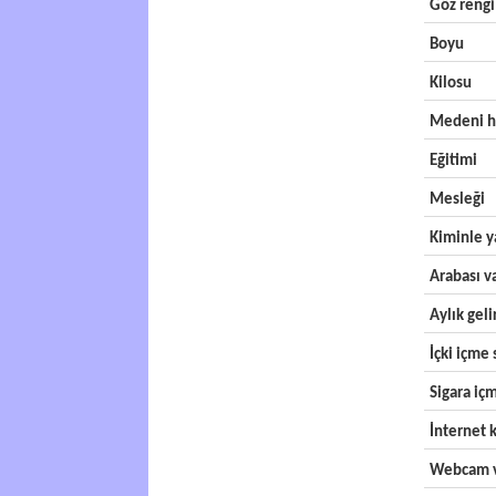
Göz rengi
Boyu
Kilosu
Medeni h
Eğitimi
Mesleği
Kiminle y
Arabası v
Aylık geli
İçki içme s
Sigara içm
İnternet k
Webcam v