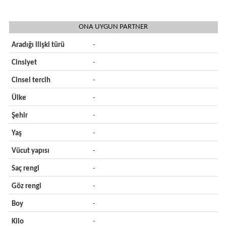
ONA UYGUN PARTNER
Aradığı ilişki türü
-
Cinsiyet
-
Cinsel tercih
-
Ülke
-
Şehir
-
Yaş
-
Vücut yapısı
-
Saç rengi
-
Göz rengi
-
Boy
-
Kilo
-