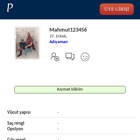
P
ÜYE GİRİŞİ
Mahmut123456
37, Erkek,
Adıyaman
Kıymet bilirim
Vücut yapısı
-
Saç rengi
-
Opsiyon
-