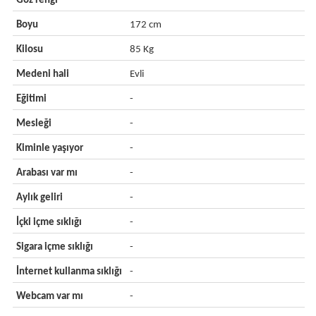
Göz rengi
-
Boyu
172 cm
Kilosu
85 Kg
Medeni hali
Evli
Eğitimi
-
Mesleği
-
Kiminle yaşıyor
-
Arabası var mı
-
Aylık geliri
-
İçki içme sıklığı
-
Sigara içme sıklığı
-
İnternet kullanma sıklığı
-
Webcam var mı
-