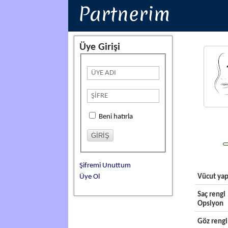
Partnerim
Üye Girişi
Beni hatırla
Şifremi Unuttum
Üye Ol
Vücut yap
Saç rengi
Opsiyon
Göz rengi