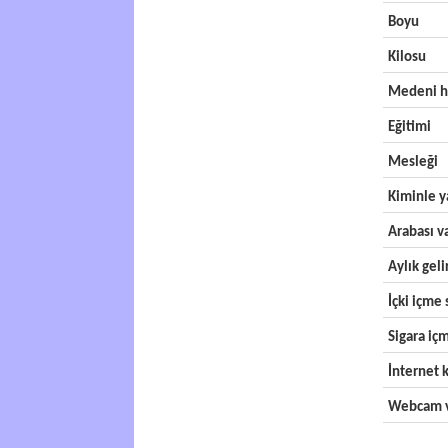
Boyu
Kilosu
Medeni h
Eğitimi
Mesleği
Kiminle y
Arabası v
Aylık geli
İçki içme s
Sigara içm
İnternet k
Webcam v