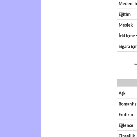
Medeni h
Eğitim
Meslek
İçki içme s
Sigara içm
Aşk
Romanti
Erotizm
Eğlence
Cinsellik