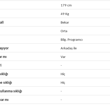
179 cm
49 Kg
ali
Bekar
Orta
Bilg. Programcı
aşıyor
Arkadaş ile
ar mı
Var
ri
-
ıklığı
Hiç
e sıklığı
Hiç
ullanma sıklığı
-
ar mı
-