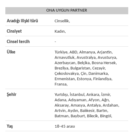
ONA UYGUN PARTNER
Aradığı ilişki türü
Cinsellik,
Cinsiyet
Kadın,
Cinsel tercih
-
Ülke
Türkiye, ABD, Almanya, Arjantin,
Arnavutluk, Avustralya, Avusturya,
Azerbaycan, Belçika, Bosna Hersek,
Brezilya, Bulgaristan, Cezayir,
Çekoslovakya, Çin, Danimarka,
Ermenistan, Estonya, Finlandiya,
Fransa,
Şehir
Yurtdışı, İstanbul, Ankara, İzmir,
Adana, Adıyaman, Afyon, Ağrı,
Aksaray, Amasya, Antalya, Ardahan,
Artvin, Aydın, Balıkesir, Bartın,
Batman, Bayburt, Bilecik, Bingöl,
Yaş
18-45 arası