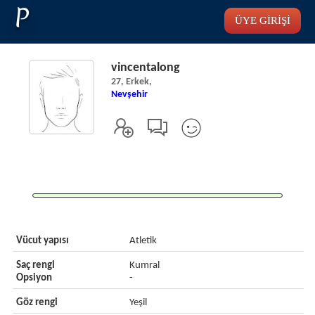
P
ÜYE GİRİŞİ
vincentalong
27, Erkek,
Nevşehir
Vücut yapısı
Atletik
Saç rengi
Kumral
Opsiyon
-
Göz rengi
Yeşil