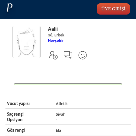
P
ÜYE GİRİŞİ
Aalii
36, Erkek,
Nevşehir
Vücut yapısı
Atletik
Saç rengi
Siyah
Opsiyon
-
Göz rengi
Ela