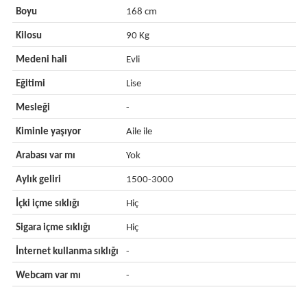
Boyu
168 cm
Kilosu
90 Kg
Medeni hali
Evli
Eğitimi
Lise
Mesleği
-
Kiminle yaşıyor
Aile ile
Arabası var mı
Yok
Aylık geliri
1500-3000
İçki içme sıklığı
Hiç
Sigara içme sıklığı
Hiç
İnternet kullanma sıklığı
-
Webcam var mı
-