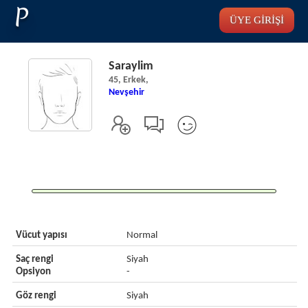
P
ÜYE GİRİŞİ
Saraylim
45, Erkek,
Nevşehir
Vücut yapısı
Normal
Saç rengi
Siyah
Opsiyon
-
Göz rengi
Siyah