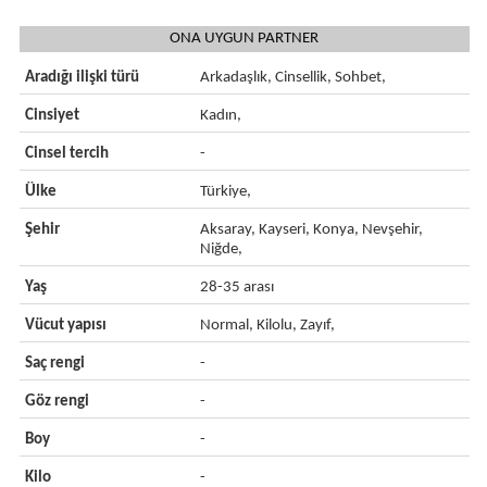
ONA UYGUN PARTNER
Aradığı ilişki türü
Arkadaşlık, Cinsellik, Sohbet,
Cinsiyet
Kadın,
Cinsel tercih
-
Ülke
Türkiye,
Şehir
Aksaray, Kayseri, Konya, Nevşehir,
Niğde,
Yaş
28-35 arası
Vücut yapısı
Normal, Kilolu, Zayıf,
Saç rengi
-
Göz rengi
-
Boy
-
Kilo
-