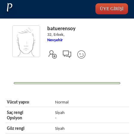
P
ÜYE GİRİŞİ
batuerensoy
32, Erkek,
Nevşehir
Vücut yapısı
Normal
Saç rengi
Siyah
Opsiyon
-
Göz rengi
Siyah