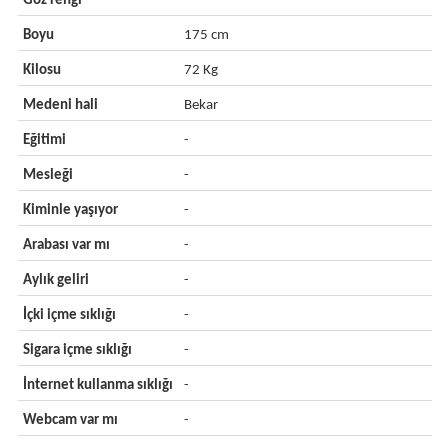
Göz rengi
-
Boyu
175 cm
Kilosu
72 Kg
Medeni hali
Bekar
Eğitimi
-
Mesleği
-
Kiminle yaşıyor
-
Arabası var mı
-
Aylık geliri
-
İçki içme sıklığı
-
Sigara içme sıklığı
-
İnternet kullanma sıklığı
-
Webcam var mı
-