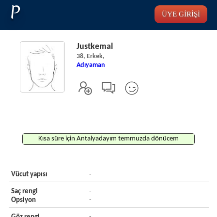
P
ÜYE GİRİŞİ
Justkemal
38, Erkek,
Adıyaman
Kısa süre için Antalyadayım temmuzda dönücem
Vücut yapısı
-
Saç rengi
-
Opsiyon
-