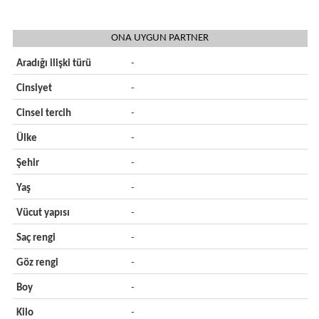
ONA UYGUN PARTNER
Aradığı ilişki türü
-
Cinsiyet
-
Cinsel tercih
-
Ülke
-
Şehir
-
Yaş
-
Vücut yapısı
-
Saç rengi
-
Göz rengi
-
Boy
-
Kilo
-