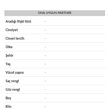
ONA UYGUN PARTNER
Aradığı ilişki türü
-
Cinsiyet
-
Cinsel tercih
-
Ülke
-
Şehir
-
Yaş
-
Vücut yapısı
-
Saç rengi
-
Göz rengi
-
Boy
-
Kilo
-