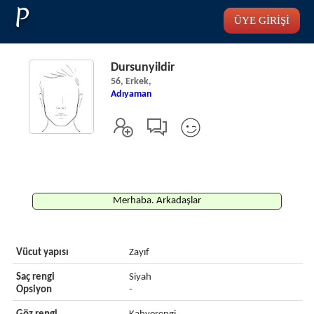
P
ÜYE GİRİŞİ
Dursunyildir
56, Erkek,
Adıyaman
Merhaba. Arkadaşlar
Vücut yapısı
Zayıf
Saç rengi
Siyah
Opsiyon
-