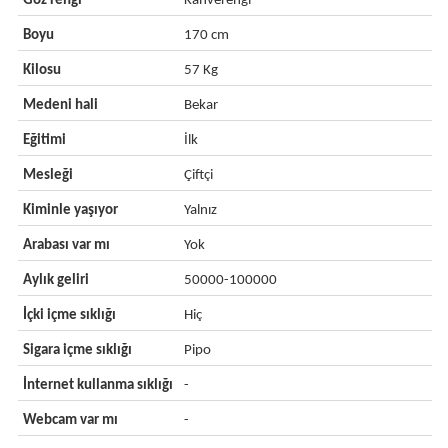
Göz rengi
Kahverengi
Boyu
170 cm
Kilosu
57 Kg
Medeni hali
Bekar
Eğitimi
İlk
Mesleği
Çiftçi
Kiminle yaşıyor
Yalnız
Arabası var mı
Yok
Aylık geliri
50000-100000
İçki içme sıklığı
Hiç
Sigara içme sıklığı
Pipo
İnternet kullanma sıklığı
-
Webcam var mı
-