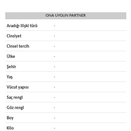
ONA UYGUN PARTNER
Aradığı ilişki türü
-
Cinsiyet
-
Cinsel tercih
-
Ülke
-
Şehir
-
Yaş
-
Vücut yapısı
-
Saç rengi
-
Göz rengi
-
Boy
-
Kilo
-