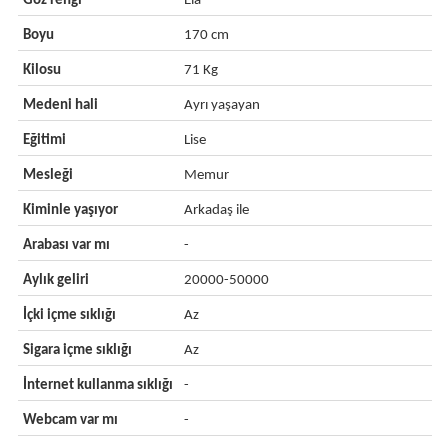
Göz rengi
Ela
Boyu
170 cm
Kilosu
71 Kg
Medeni hali
Ayrı yaşayan
Eğitimi
Lise
Mesleği
Memur
Kiminle yaşıyor
Arkadaş ile
Arabası var mı
-
Aylık geliri
20000-50000
İçki içme sıklığı
Az
Sigara içme sıklığı
Az
İnternet kullanma sıklığı
-
Webcam var mı
-