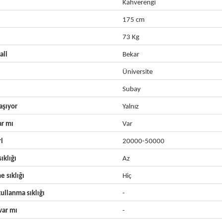
Kahverengi
175 cm
73 Kg
ali
Bekar
Üniversite
Subay
aşıyor
Yalnız
ar mı
Var
ri
20000-50000
ıklığı
Az
e sıklığı
Hiç
ullanma sıklığı
-
ar mı
-