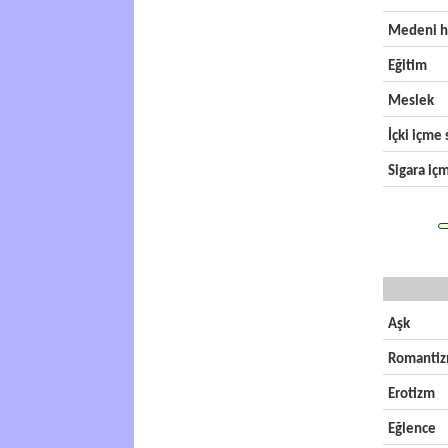
Medeni h
Eğitim
Meslek
İçki içme s
Sigara içm
Aşk
Romanti
Erotizm
Eğlence