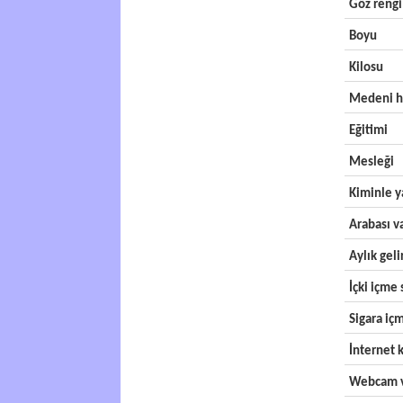
Göz rengi
Boyu
Kilosu
Medeni h
Eğitimi
Mesleği
Kiminle y
Arabası v
Aylık geli
İçki içme s
Sigara içm
İnternet k
Webcam v