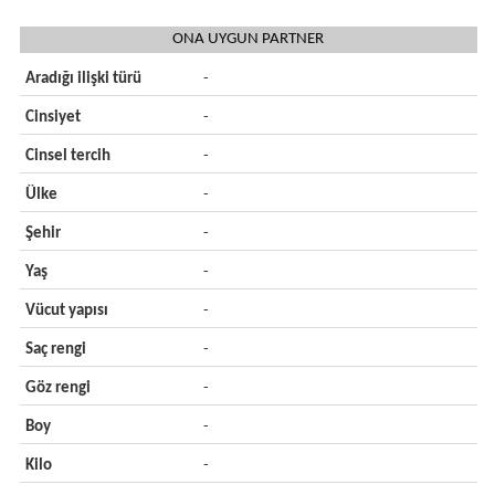
ONA UYGUN PARTNER
Aradığı ilişki türü
-
Cinsiyet
-
Cinsel tercih
-
Ülke
-
Şehir
-
Yaş
-
Vücut yapısı
-
Saç rengi
-
Göz rengi
-
Boy
-
Kilo
-