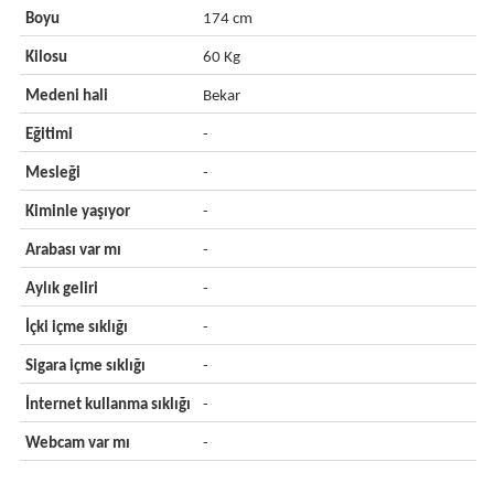
Boyu
174 cm
Kilosu
60 Kg
Medeni hali
Bekar
Eğitimi
-
Mesleği
-
Kiminle yaşıyor
-
Arabası var mı
-
Aylık geliri
-
İçki içme sıklığı
-
Sigara içme sıklığı
-
İnternet kullanma sıklığı
-
Webcam var mı
-