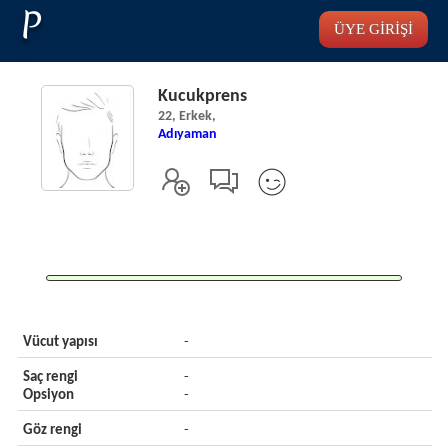
P
ÜYE GİRİŞİ
Kucukprens
22, Erkek,
Adıyaman
Vücut yapısı
-
Saç rengi
-
Opsiyon
-
Göz rengi
-