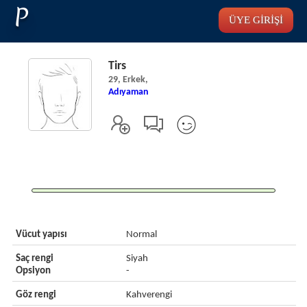
P
ÜYE GİRİŞİ
Tirs
29, Erkek,
Adıyaman
Vücut yapısı
Normal
Saç rengi
Siyah
Opsiyon
-
Göz rengi
Kahverengi