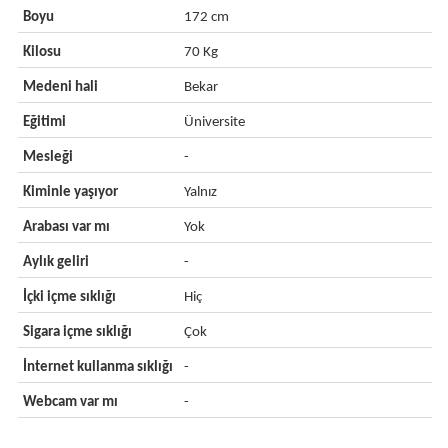
Boyu
172 cm
Kilosu
70 Kg
Medeni hali
Bekar
Eğitimi
Üniversite
Mesleği
-
Kiminle yaşıyor
Yalnız
Arabası var mı
Yok
Aylık geliri
-
İçki içme sıklığı
Hiç
Sigara içme sıklığı
Çok
İnternet kullanma sıklığı
-
Webcam var mı
-