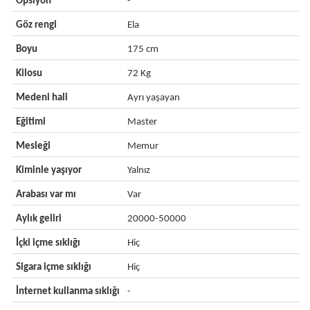
Opsiyon
-
Göz rengi
Ela
Boyu
175 cm
Kilosu
72 Kg
Medeni hali
Ayrı yaşayan
Eğitimi
Master
Mesleği
Memur
Kiminle yaşıyor
Yalnız
Arabası var mı
Var
Aylık geliri
20000-50000
İçki içme sıklığı
Hiç
Sigara içme sıklığı
Hiç
İnternet kullanma sıklığı
-