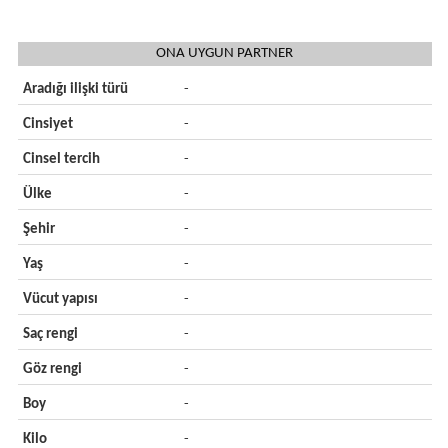
ONA UYGUN PARTNER
Aradığı ilişki türü
-
Cinsiyet
-
Cinsel tercih
-
Ülke
-
Şehir
-
Yaş
-
Vücut yapısı
-
Saç rengi
-
Göz rengi
-
Boy
-
Kilo
-