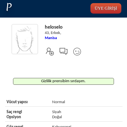
P
ÜYE GİRİŞİ
heloselo
43, Erkek,
Manisa
Gizlilik prensibim sırdaşım.
Vücut yapısı
Normal
Saç rengi
Siyah
Opsiyon
Doğal