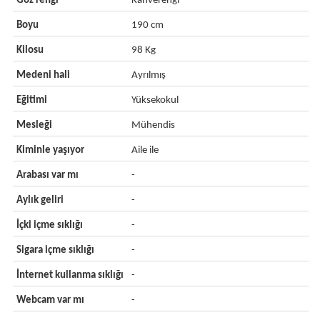
Göz rengi
Kahverengi
Boyu
190 cm
Kilosu
98 Kg
Medeni hali
Ayrılmış
Eğitimi
Yüksekokul
Mesleği
Mühendis
Kiminle yaşıyor
Aile ile
Arabası var mı
-
Aylık geliri
-
İçki içme sıklığı
-
Sigara içme sıklığı
-
İnternet kullanma sıklığı
-
Webcam var mı
-