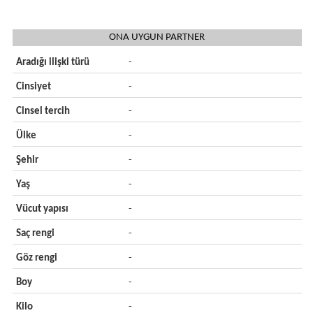
ONA UYGUN PARTNER
Aradığı ilişki türü
-
Cinsiyet
-
Cinsel tercih
-
Ülke
-
Şehir
-
Yaş
-
Vücut yapısı
-
Saç rengi
-
Göz rengi
-
Boy
-
Kilo
-