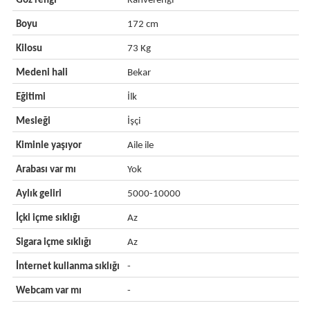
Göz rengi
Kahverengi
Boyu
172 cm
Kilosu
73 Kg
Medeni hali
Bekar
Eğitimi
İlk
Mesleği
İşçi
Kiminle yaşıyor
Aile ile
Arabası var mı
Yok
Aylık geliri
5000-10000
İçki içme sıklığı
Az
Sigara içme sıklığı
Az
İnternet kullanma sıklığı
-
Webcam var mı
-