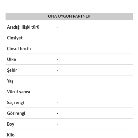
ONA UYGUN PARTNER
Aradığı ilişki türü
-
Cinsiyet
-
Cinsel tercih
-
Ülke
-
Şehir
-
Yaş
-
Vücut yapısı
-
Saç rengi
-
Göz rengi
-
Boy
-
Kilo
-