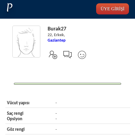
P
ÜYE GİRİŞİ
Burak27
22, Erkek,
Gaziantep
Vücut yapısı
-
Saç rengi
-
Opsiyon
-
Göz rengi
-