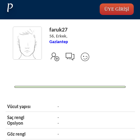
P
ÜYE GİRİŞİ
faruk27
56, Erkek,
Gaziantep
Vücut yapısı
-
Saç rengi
-
Opsiyon
-
Göz rengi
-