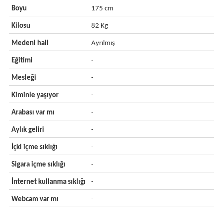
Boyu
175 cm
Kilosu
82 Kg
Medeni hali
Ayrılmış
Eğitimi
-
Mesleği
-
Kiminle yaşıyor
-
Arabası var mı
-
Aylık geliri
-
İçki içme sıklığı
-
Sigara içme sıklığı
-
İnternet kullanma sıklığı
-
Webcam var mı
-