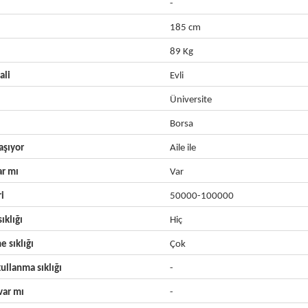
-
185 cm
89 Kg
ali
Evli
Üniversite
Borsa
aşıyor
Aile ile
ar mı
Var
ri
50000-100000
ıklığı
Hiç
e sıklığı
Çok
ullanma sıklığı
-
ar mı
-