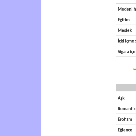
Medeni h
Eğitim
Meslek
İçki içme s
Sigara içm
Aşk
Romanti
Erotizm
Eğlence