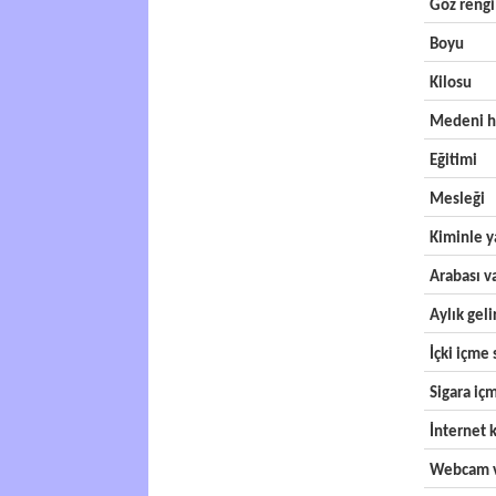
Göz rengi
Boyu
Kilosu
Medeni h
Eğitimi
Mesleği
Kiminle y
Arabası v
Aylık geli
İçki içme s
Sigara içm
İnternet k
Webcam v