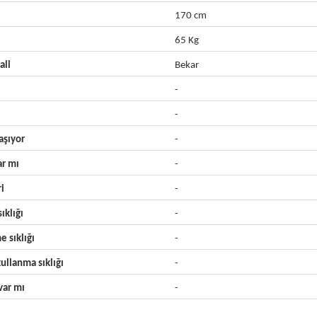
170 cm
65 Kg
ali
Bekar
-
-
aşıyor
-
ar mı
-
ri
-
ıklığı
-
e sıklığı
-
ullanma sıklığı
-
ar mı
-