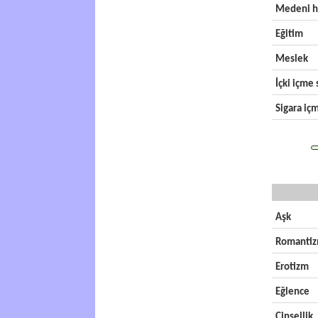
Medeni h
Eğitim
Meslek
İçki içme s
Sigara içm
Aşk
Romanti
Erotizm
Eğlence
Cinsellik