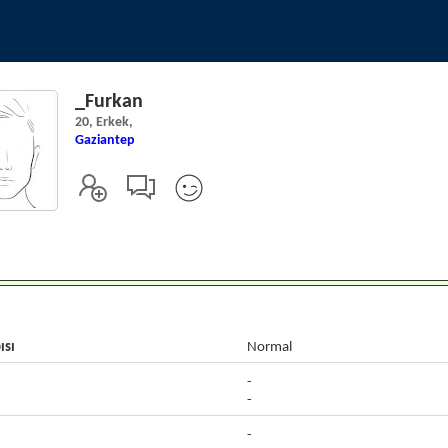
_Furkan
20, Erkek,
Gaziantep
ısı
Normal
-
-
-