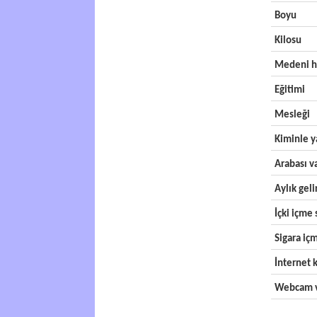
Boyu
Kilosu
Medeni h
Eğitimi
Mesleği
Kiminle y
Arabası v
Aylık geli
İçki içme s
Sigara içm
İnternet k
Webcam v