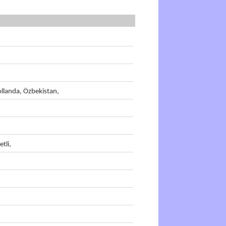
llanda, Özbekistan,
etli,