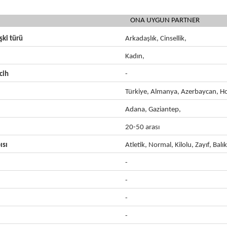
ONA UYGUN PARTNER
işki türü
Arkadaşlık, Cinsellik,
Kadın,
cih
-
Türkiye, Almanya, Azerbaycan, Ho
Adana, Gaziantep,
20-50 arası
ısı
Atletik, Normal, Kilolu, Zayıf, Balık
-
-
-
-