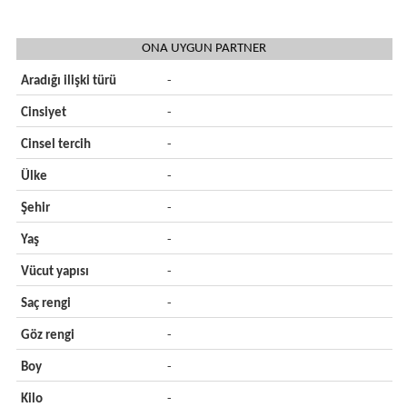
ONA UYGUN PARTNER
Aradığı ilişki türü
-
Cinsiyet
-
Cinsel tercih
-
Ülke
-
Şehir
-
Yaş
-
Vücut yapısı
-
Saç rengi
-
Göz rengi
-
Boy
-
Kilo
-