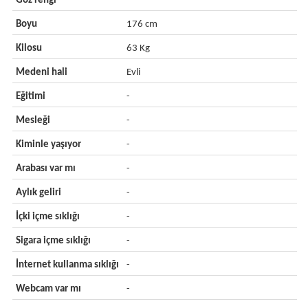
Göz rengi
-
Boyu
176 cm
Kilosu
63 Kg
Medeni hali
Evli
Eğitimi
-
Mesleği
-
Kiminle yaşıyor
-
Arabası var mı
-
Aylık geliri
-
İçki içme sıklığı
-
Sigara içme sıklığı
-
İnternet kullanma sıklığı
-
Webcam var mı
-