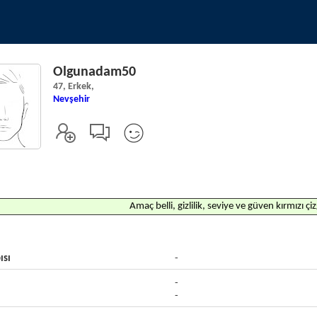
Olgunadam50
47, Erkek,
Nevşehir
Amaç belli, gizlilik, seviye ve güven kırmızı çi
ısı
-
-
-