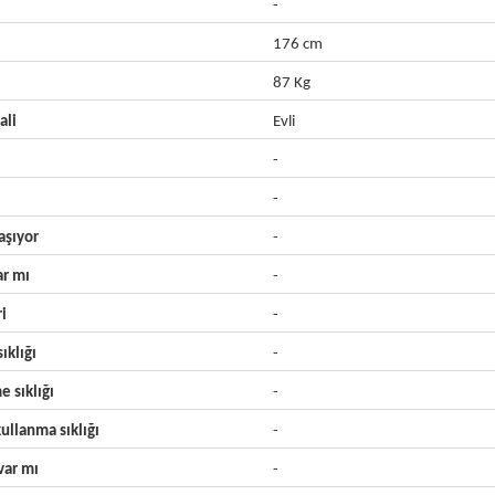
-
176 cm
87 Kg
ali
Evli
-
-
aşıyor
-
ar mı
-
ri
-
ıklığı
-
e sıklığı
-
ullanma sıklığı
-
ar mı
-