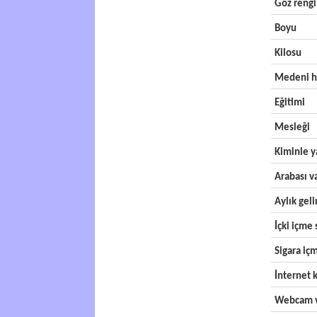
Göz rengi
Boyu
Kilosu
Medeni h
Eğitimi
Mesleği
Kiminle y
Arabası v
Aylık geli
İçki içme s
Sigara içm
İnternet k
Webcam v