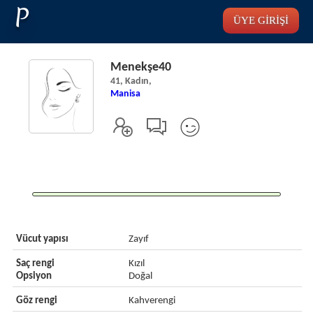
P
ÜYE GİRİŞİ
Menekşe40
41, Kadın,
Manisa
Vücut yapısı
Zayıf
Saç rengi
Kızıl
Opsiyon
Doğal
Göz rengi
Kahverengi