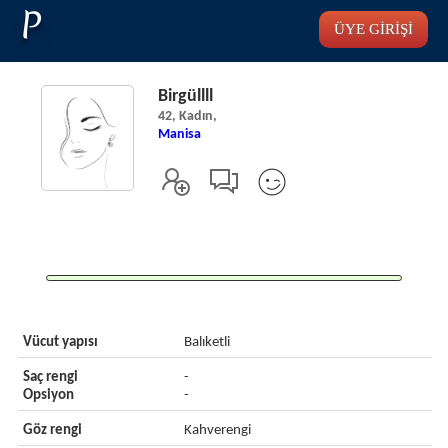
P
ÜYE GİRİŞİ
Birgüllll
42, Kadın,
Manisa
Vücut yapısı
Balıketli
Saç rengi
-
Opsiyon
-
Göz rengi
Kahverengi