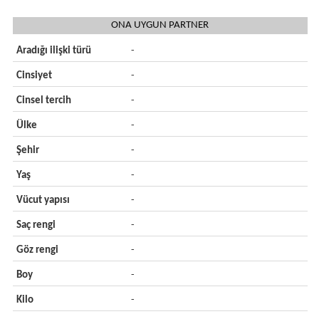
ONA UYGUN PARTNER
Aradığı ilişki türü
-
Cinsiyet
-
Cinsel tercih
-
Ülke
-
Şehir
-
Yaş
-
Vücut yapısı
-
Saç rengi
-
Göz rengi
-
Boy
-
Kilo
-