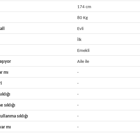
174 cm
80 Kg
ali
Evli
İlk
Emekli
aşıyor
Aile ile
ar mı
-
ri
-
ıklığı
-
e sıklığı
-
ullanma sıklığı
-
ar mı
-