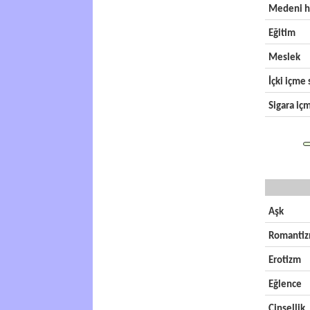
Medeni h
Eğitim
Meslek
İçki içme s
Sigara içm
Aşk
Romanti
Erotizm
Eğlence
Cinsellik