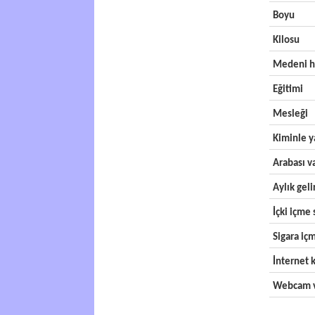
Boyu
Kilosu
Medeni h
Eğitimi
Mesleği
Kiminle y
Arabası v
Aylık geli
İçki içme s
Sigara içm
İnternet k
Webcam v