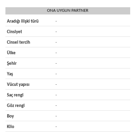
ONA UYGUN PARTNER
Aradığı ilişki türü
-
Cinsiyet
-
Cinsel tercih
-
Ülke
-
Şehir
-
Yaş
-
Vücut yapısı
-
Saç rengi
-
Göz rengi
-
Boy
-
Kilo
-