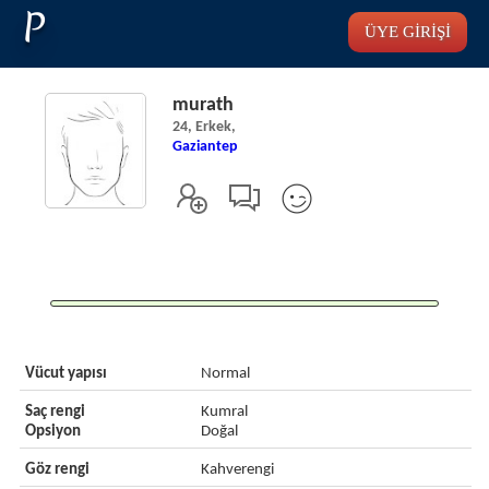
P
ÜYE GİRİŞİ
murath
24, Erkek,
Gaziantep
Vücut yapısı
Normal
Saç rengi
Kumral
Opsiyon
Doğal
Göz rengi
Kahverengi