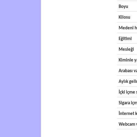
Boyu
Kilosu
Medeni h
Eğitimi
Mesleği
Kiminle y
Arabası v
Aylık geli
İçki içme s
Sigara içm
İnternet k
Webcam v