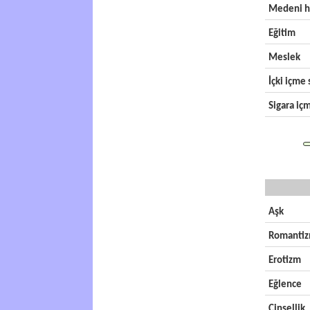
Medeni h
Eğitim
Meslek
İçki içme s
Sigara içm
Aşk
Romanti
Erotizm
Eğlence
Cinsellik