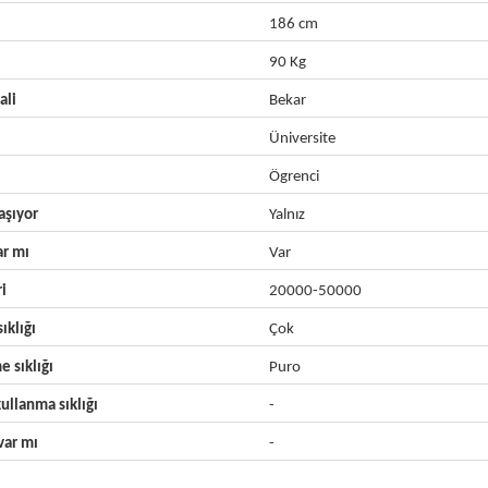
186 cm
90 Kg
ali
Bekar
Üniversite
Ögrenci
aşıyor
Yalnız
ar mı
Var
ri
20000-50000
ıklığı
Çok
e sıklığı
Puro
ullanma sıklığı
-
ar mı
-