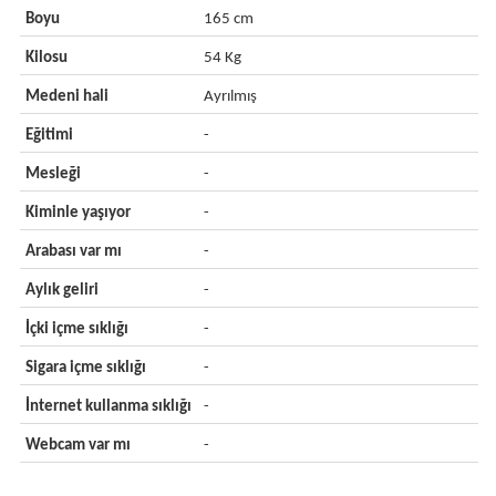
Boyu
165 cm
Kilosu
54 Kg
Medeni hali
Ayrılmış
Eğitimi
-
Mesleği
-
Kiminle yaşıyor
-
Arabası var mı
-
Aylık geliri
-
İçki içme sıklığı
-
Sigara içme sıklığı
-
İnternet kullanma sıklığı
-
Webcam var mı
-