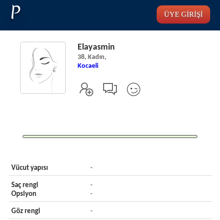
P
ÜYE GİRİŞİ
Elayasmin
38, Kadın,
Kocaeli
Vücut yapısı
-
Saç rengi
-
Opsiyon
-
Göz rengi
-