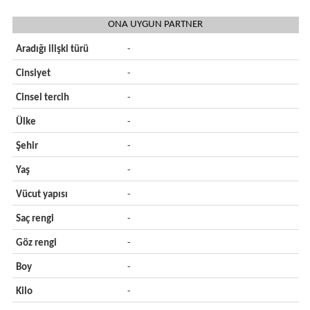
ONA UYGUN PARTNER
Aradığı ilişki türü
-
Cinsiyet
-
Cinsel tercih
-
Ülke
-
Şehir
-
Yaş
-
Vücut yapısı
-
Saç rengi
-
Göz rengi
-
Boy
-
Kilo
-