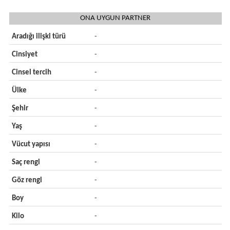
ONA UYGUN PARTNER
Aradığı ilişki türü
-
Cinsiyet
-
Cinsel tercih
-
Ülke
-
Şehir
-
Yaş
-
Vücut yapısı
-
Saç rengi
-
Göz rengi
-
Boy
-
Kilo
-