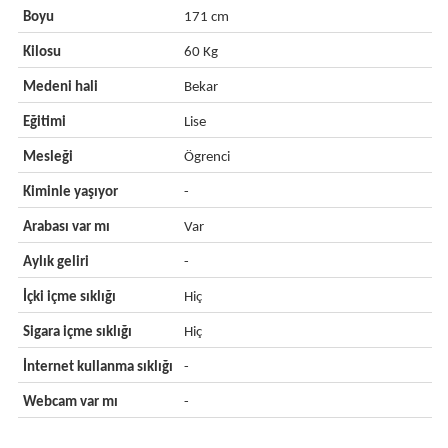
Boyu
171 cm
Kilosu
60 Kg
Medeni hali
Bekar
Eğitimi
Lise
Mesleği
Ögrenci
Kiminle yaşıyor
-
Arabası var mı
Var
Aylık geliri
-
İçki içme sıklığı
Hiç
Sigara içme sıklığı
Hiç
İnternet kullanma sıklığı
-
Webcam var mı
-