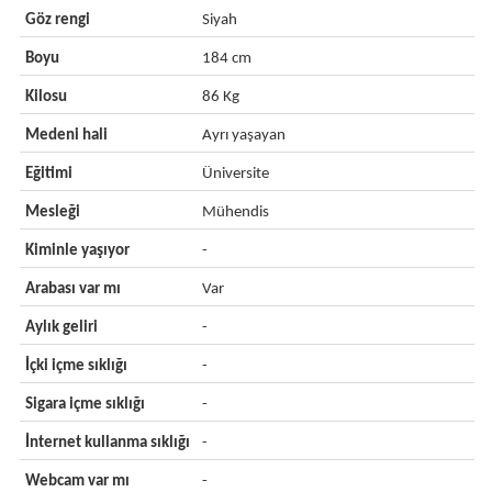
Göz rengi
Siyah
Boyu
184 cm
Kilosu
86 Kg
Medeni hali
Ayrı yaşayan
Eğitimi
Üniversite
Mesleği
Mühendis
Kiminle yaşıyor
-
Arabası var mı
Var
Aylık geliri
-
İçki içme sıklığı
-
Sigara içme sıklığı
-
İnternet kullanma sıklığı
-
Webcam var mı
-