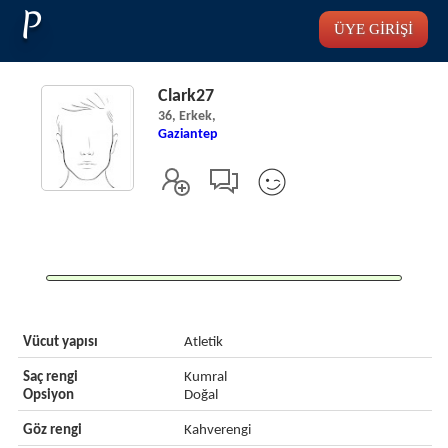
P
ÜYE GİRİŞİ
Clark27
36, Erkek,
Gaziantep
Vücut yapısı
Atletik
Saç rengi
Kumral
Opsiyon
Doğal
Göz rengi
Kahverengi