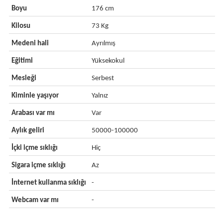
Boyu
176 cm
Kilosu
73 Kg
Medeni hali
Ayrılmış
Eğitimi
Yüksekokul
Mesleği
Serbest
Kiminle yaşıyor
Yalnız
Arabası var mı
Var
Aylık geliri
50000-100000
İçki içme sıklığı
Hiç
Sigara içme sıklığı
Az
İnternet kullanma sıklığı
-
Webcam var mı
-