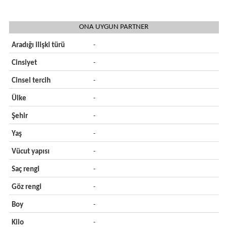
ONA UYGUN PARTNER
Aradığı ilişki türü
-
Cinsiyet
-
Cinsel tercih
-
Ülke
-
Şehir
-
Yaş
-
Vücut yapısı
-
Saç rengi
-
Göz rengi
-
Boy
-
Kilo
-