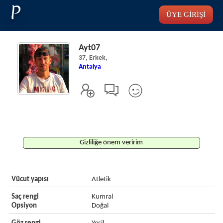
P
ÜYE GİRİŞİ
Ayt07
37, Erkek,
Antalya
Gizliliğe önem veririm
Vücut yapısı
Atletik
Saç rengi
Kumral
Opsiyon
Doğal