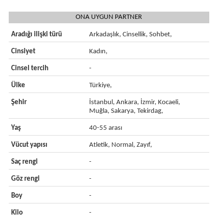
ONA UYGUN PARTNER
Aradığı ilişki türü
Arkadaşlık, Cinsellik, Sohbet,
Cinsiyet
Kadın,
Cinsel tercih
-
Ülke
Türkiye,
Şehir
İstanbul, Ankara, İzmir, Kocaeli,
Muğla, Sakarya, Tekirdag,
Yaş
40-55 arası
Vücut yapısı
Atletik, Normal, Zayıf,
Saç rengi
-
Göz rengi
-
Boy
-
Kilo
-