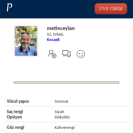
P
ÜYE GİRİŞİ
metinceylan
52, Erkek,
Kocaeli
Vücut yapısı
Normal
Saç rengi
Siyah
Opsiyon
Döküldü
Göz rengi
Kahverengi