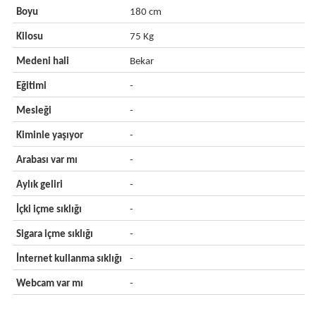
Boyu
180 cm
Kilosu
75 Kg
Medeni hali
Bekar
Eğitimi
-
Mesleği
-
Kiminle yaşıyor
-
Arabası var mı
-
Aylık geliri
-
İçki içme sıklığı
-
Sigara içme sıklığı
-
İnternet kullanma sıklığı
-
Webcam var mı
-