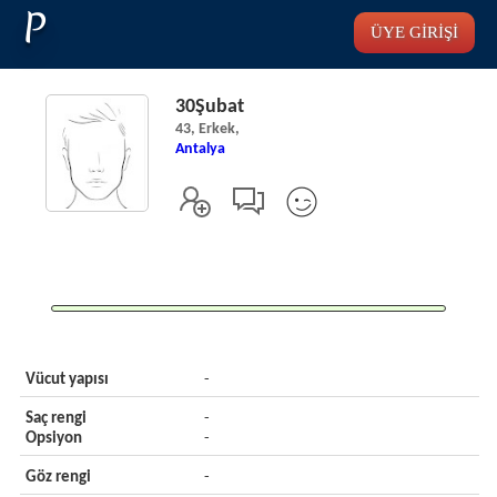
P
ÜYE GİRİŞİ
30Şubat
43, Erkek,
Antalya
Vücut yapısı
-
Saç rengi
-
Opsiyon
-
Göz rengi
-