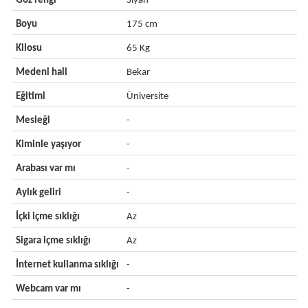
Göz rengi
Siyah
Boyu
175 cm
Kilosu
65 Kg
Medeni hali
Bekar
Eğitimi
Üniversite
Mesleği
-
Kiminle yaşıyor
-
Arabası var mı
-
Aylık geliri
-
İçki içme sıklığı
Az
Sigara içme sıklığı
Az
İnternet kullanma sıklığı
-
Webcam var mı
-