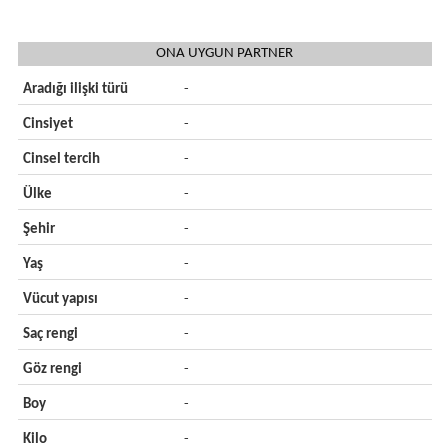
ONA UYGUN PARTNER
Aradığı ilişki türü
-
Cinsiyet
-
Cinsel tercih
-
Ülke
-
Şehir
-
Yaş
-
Vücut yapısı
-
Saç rengi
-
Göz rengi
-
Boy
-
Kilo
-