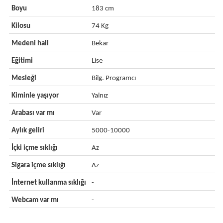
Boyu
183 cm
Kilosu
74 Kg
Medeni hali
Bekar
Eğitimi
Lise
Mesleği
Bilg. Programcı
Kiminle yaşıyor
Yalnız
Arabası var mı
Var
Aylık geliri
5000-10000
İçki içme sıklığı
Az
Sigara içme sıklığı
Az
İnternet kullanma sıklığı
-
Webcam var mı
-