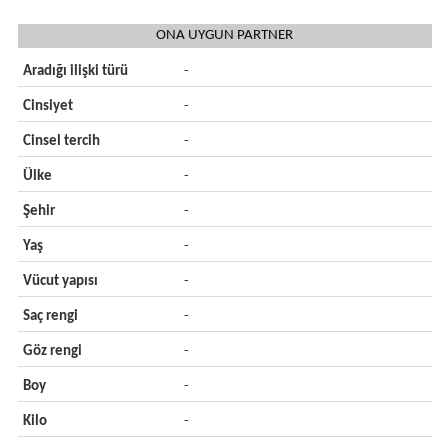
ONA UYGUN PARTNER
Aradığı ilişki türü
-
Cinsiyet
-
Cinsel tercih
-
Ülke
-
Şehir
-
Yaş
-
Vücut yapısı
-
Saç rengi
-
Göz rengi
-
Boy
-
Kilo
-