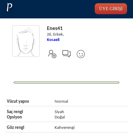
P
ÜYE GİRİŞİ
Enes41
26, Erkek,
Kocaeli
Vücut yapısı
Normal
Saç rengi
Siyah
Opsiyon
Doğal
Göz rengi
Kahverengi