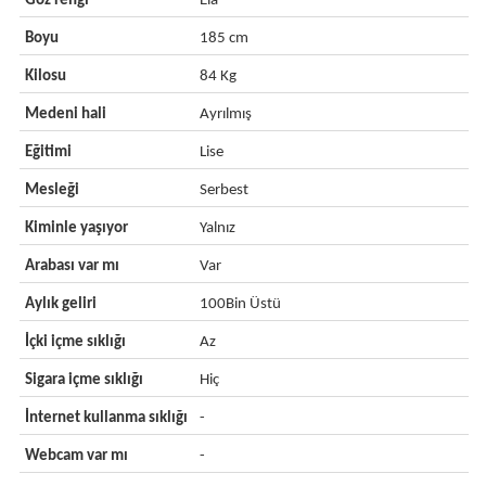
Göz rengi
Ela
Boyu
185 cm
Kilosu
84 Kg
Medeni hali
Ayrılmış
Eğitimi
Lise
Mesleği
Serbest
Kiminle yaşıyor
Yalnız
Arabası var mı
Var
Aylık geliri
100Bin Üstü
İçki içme sıklığı
Az
Sigara içme sıklığı
Hiç
İnternet kullanma sıklığı
-
Webcam var mı
-