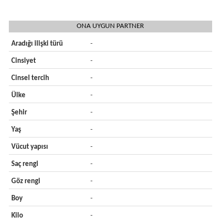
ONA UYGUN PARTNER
Aradığı ilişki türü
-
Cinsiyet
-
Cinsel tercih
-
Ülke
-
Şehir
-
Yaş
-
Vücut yapısı
-
Saç rengi
-
Göz rengi
-
Boy
-
Kilo
-