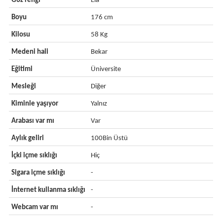
Göz rengi
Ela
Boyu
176 cm
Kilosu
58 Kg
Medeni hali
Bekar
Eğitimi
Üniversite
Mesleği
Diğer
Kiminle yaşıyor
Yalnız
Arabası var mı
Var
Aylık geliri
100Bin Üstü
İçki içme sıklığı
Hiç
Sigara içme sıklığı
-
İnternet kullanma sıklığı
-
Webcam var mı
-