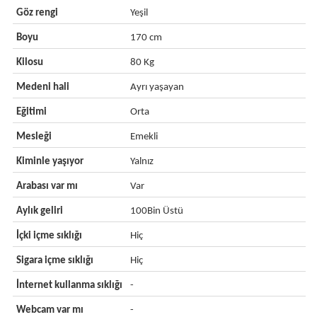
Göz rengi
Yeşil
Boyu
170 cm
Kilosu
80 Kg
Medeni hali
Ayrı yaşayan
Eğitimi
Orta
Mesleği
Emekli
Kiminle yaşıyor
Yalnız
Arabası var mı
Var
Aylık geliri
100Bin Üstü
İçki içme sıklığı
Hiç
Sigara içme sıklığı
Hiç
İnternet kullanma sıklığı
-
Webcam var mı
-