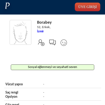
P
ÜYE GİRİŞİ
Borabey
52, Erkek,
İzmir
Sosyal eğlenmeyi ve seyahati seven
Vücut yapısı
-
Saç rengi
-
Opsiyon
-