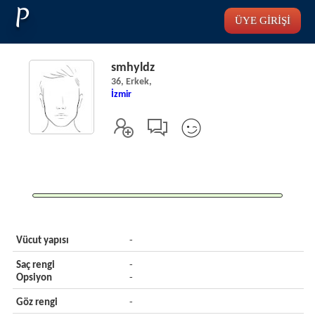
P
ÜYE GİRİŞİ
smhyldz
36, Erkek,
İzmir
Vücut yapısı
-
Saç rengi
-
Opsiyon
-
Göz rengi
-