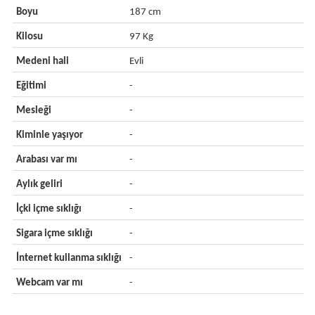
Boyu
187 cm
Kilosu
97 Kg
Medeni hali
Evli
Eğitimi
-
Mesleği
-
Kiminle yaşıyor
-
Arabası var mı
-
Aylık geliri
-
İçki içme sıklığı
-
Sigara içme sıklığı
-
İnternet kullanma sıklığı
-
Webcam var mı
-