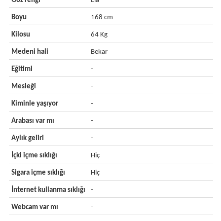
Göz rengi
Ela
Boyu
168 cm
Kilosu
64 Kg
Medeni hali
Bekar
Eğitimi
-
Mesleği
-
Kiminle yaşıyor
-
Arabası var mı
-
Aylık geliri
-
İçki içme sıklığı
Hiç
Sigara içme sıklığı
Hiç
İnternet kullanma sıklığı
-
Webcam var mı
-